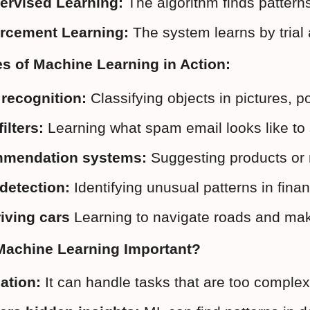
ervised Learning:
 The algorithm finds pattern
rcement Learning:
 The system learns by trial
s of Machine Learning in Action:
recognition:
 Classifying objects in pictures, p
ilters:
 Learning what spam email looks like to 
mendation systems:
 Suggesting products or 
detection:
 Identifying unusual patterns in financi
riving cars
 Learning to navigate roads and mak
Machine Learning Important?
ation:
 It can handle tasks that are too compl