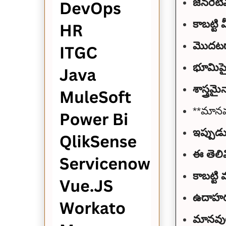
జెనరేట
కాబట్టి 
మొదటగా,
భూమిపై
శాస్త్ర
**మానవ
ఇప్పుడు
కాబట్ట
ఉదాహరణక
మానవుల