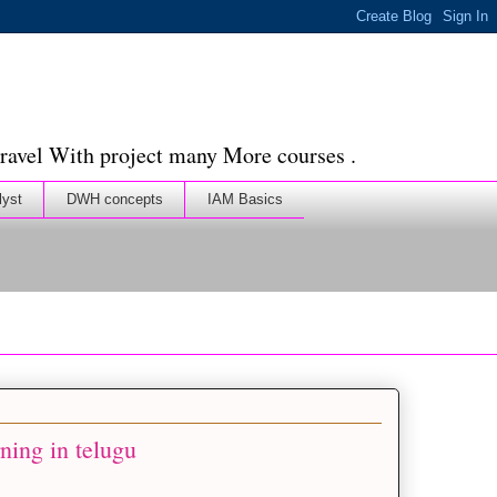
ravel With project many More courses .
lyst
DWH concepts
IAM Basics
ning in telugu