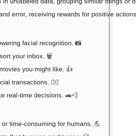
s in unlabeled data, grouping similar things o
 and error, receiving rewards for positive actio
owering facial recognition. 📸
sort your inbox. 🗑
movies you might like. 👍
al transactions. 🕵️‍♀️
e real-time decisions. 🚗💨
ex or time-consuming for humans. 💪