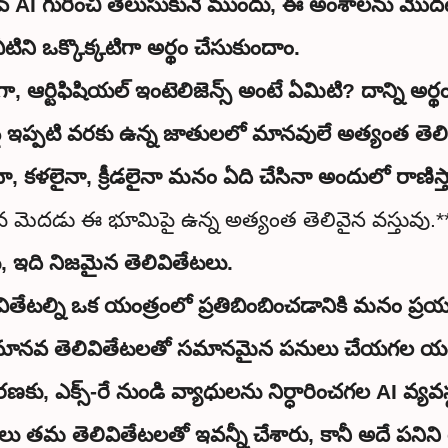
ివ్ AI గురించి తెలుసుకునే ముందు, ఈ అంశాలను మొదట
వీటిని ఒక్కొక్కటిగా అర్థం చేసుకుందాం.
 ఆర్టిఫిషియల్ ఇంటెలిజెన్స్ అంటే ఏమిటి? దాన్ని అర్థ
 ఇప్పటి వరకు ఉన్న జాతులలో మానవులే అత్యంత తెల
మైనా, కళలైనా, క్రీడలైనా మనం ఏది చేసినా అందులో రాణిస్
 మెదడు ఈ భూమిపై ఉన్న అత్యంత తెలివైన వస్తువు.*
, ఇది నిజమైన తెలివితేటలు.
ి మానవ తెలివితేటలతో సమానమైన పనులు చేయగల యంత్రాల
ు, ఎక్స్-రే నుండి వ్యాధులను నిర్ధారించగల AI వ్యవ
ు తమ తెలివితేటలతో ఇవన్నీ చేశారు, కానీ అదే పని