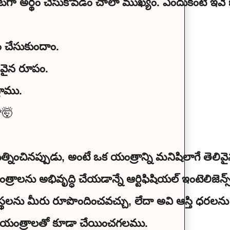
గా అర్థం చేసుకోవడం చాలా ముఖ్యం. ఎందుకంటే ఇవే జ
ం చేసుకుందాం.
ివైన రూపం.
తాము.
*🤯
ను అభివృద్ధి చేయడాన్నే ఆర్టిఫిషియల్ ఇంటెలిజెన్స
స్థలను మీరు రూపొందించవచ్చు, లేదా అవి ఆస్తి ధరలను 
ని యంత్రాలతో కూడా చేయించగలము.