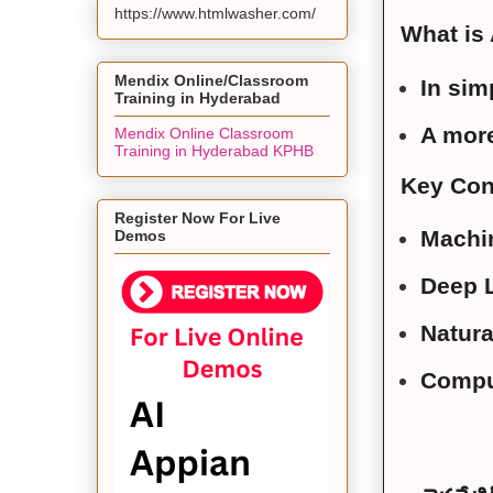
https://www.htmlwasher.com/
What is 
Mendix Online/Classroom
In sim
Training in Hyderabad
A more
Mendix Online Classroom
Training in Hyderabad KPHB
Key Con
Register Now For Live
Machi
Demos
Deep 
Natura
Compu