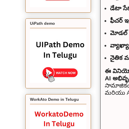
డేటా స
ఫీచర్ ఇ
UiPath demo
మోడల్ 
వ్యాఖ్య
నైతిక 
ఈ వినియో
AI అభివృ
సామాజికం
మరియు A
WorkAto Demo in Telugu