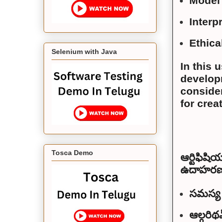
Model 
Interp
Ethica
Selenium with Java
In this 
develop
conside
for crea
Tosca Demo
ఆర్టిఫిషి
ఉదాహరణ స
సమస్య గ
ఆల్గరిథ