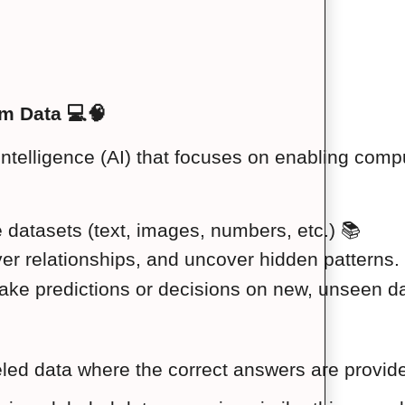
m Data 💻🧠
ial Intelligence (AI) that focuses on enabling c
 datasets (text, images, numbers, etc.) 📚
ver relationships, and uncover hidden patterns.
ake predictions or decisions on new, unseen d
led data where the correct answers are provided.