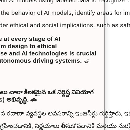
in AI models using labeled data to recognize ob
he behavior of AI models, identify areas for i
er ethical and social implications, such as sa
 at every stage of AI
m design to ethical
e and AI technologies is crucial
 autonomous driving systems.
🤝
లు చాలా కీలకమైన ఒక నిర్దిష్ట వినియోగ
అభివృద్ధి. 🚗
ా వ్యవస్థల అవసరాన్ని ఇంజనీర్లు గుర్తిస్తారు, ఇది 