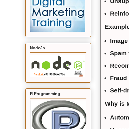
Unsup
Reinfo
Example
Image 
NodeJs
Spam f
Recom
Fraud 
Self-d
R Programming
Why is 
Autom