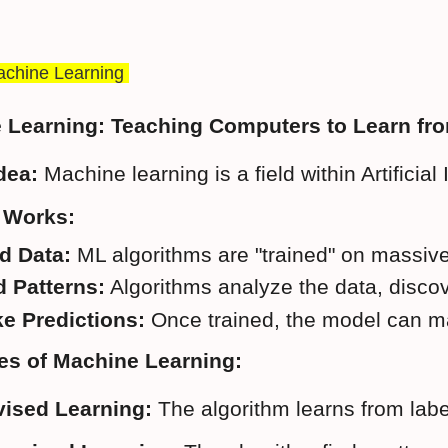
achine Learning
 Learning: Teaching Computers to Learn fro
dea:
 Machine learning is a field within Artific
 Works:
d Data:
 ML algorithms are "trained" on massive
d Patterns:
 Algorithms analyze the data, disco
e Predictions:
 Once trained, the model can m
es of Machine Learning:
ised Learning:
 The algorithm learns from labe