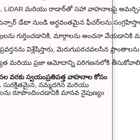
బాధ్యత మరియు ప్రజా ఆమోదాన్ని పరిగణనలోకి తీసుకోవ
గణనల వరకు స్వయంప్రతిపత్త వాహనాల కోసం
.
సురక్షితమైన, నమ్మదగిన మరియు
్‌లను రూపొందించడానికి మానవ నైపుణ్యం