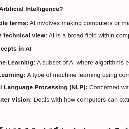
Artificial Intelligence?
ple terms:
 AI involves making computers or mac
 technical view:
 AI is a broad field within co
cepts in AI
ne Learning:
 A subset of AI where algorithms 
Learning:
 A type of machine learning using com
l Language Processing (NLP):
 Concerned wit
ter Vision:
 Deals with how computers can extr