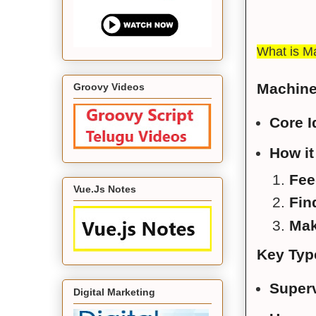
What is M
Machine
Groovy Videos
Core I
How it
Fee
Vue.Js Notes
Fin
Mak
Key Typ
Superv
Digital Marketing