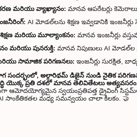
ేకరణ మరియు వ్యాఖ్యానం:
ంజనీరింగ్:
శిక్షణ మరియు మూల్యాంకనం:
ానం మరియు పునరుక్తి:
మరియు సామాజిక పరిగణనలు:
 ఇంజనీర్లు సురక్షిత, 
గ సందర్భంలో, అల్గారిథమ్ డిజైన్ నుండి నైతిక పరి
ద్ధి యొక్క ప్రతి దశలో మానవ తెలివితేటలు అత్యవసరం
గా ఆమోదయోగ్యమైన స్వయంప్రతిపత్త డ్రైవింగ్ సిస్టమ
I సాంకేతికతల మధ్య సమన్వయం చాలా కీలకం. 🤝