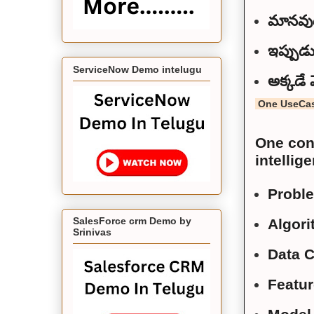
మానవుడ
ఇప్పుడ
ServiceNow Demo intelugu
అక్కడే 
One UseCase
One conc
intellig
Proble
SalesForce crm Demo by
Algori
Srinivas
Data C
Featur