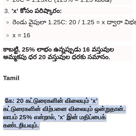
'x' కోసం పరిష్కారం:
రెండు వైపులా 1.25C: 20 / 1.25 = x ద్వారా విభ
x = 16
కాబట్టి, 25% లాభం ఉన్నప్పుడు 16 వస్తువుల
అమ్మకపు ధర 20 వస్తువుల ధరకు సమానం.
Tamil
கே: 20 கட்டுரைகளின் விலையும் 'x'
கட்டுரைகளின் விற்பனை விலையும் ஒன்றுதான்.
லாபம் 25% என்றால், 'x' இன் மதிப்பைக்
கண்டறியவும்.