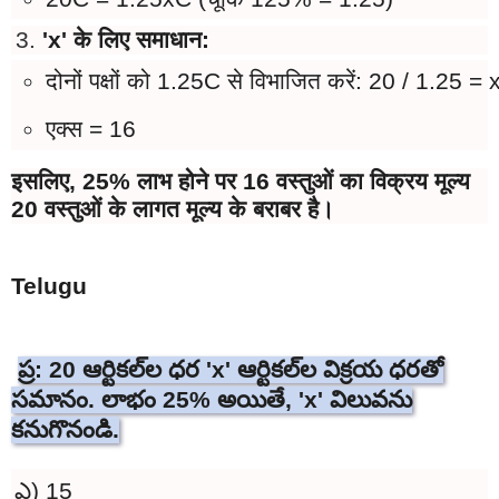
'x' के लिए समाधान:
दोनों पक्षों को 1.25C से विभाजित करें: 20 / 1.25 = 
एक्स = 16
इसलिए, 25% लाभ होने पर 16 वस्तुओं का विक्रय मूल्य
20 वस्तुओं के लागत मूल्य के बराबर है।
Telugu
ప్ర: 20 ఆర్టికల్‌ల ధర 'x' ఆర్టికల్‌ల విక్రయ ధరతో
సమానం. లాభం 25% అయితే, 'x' విలువను
కనుగొనండి.
ఎ) 15