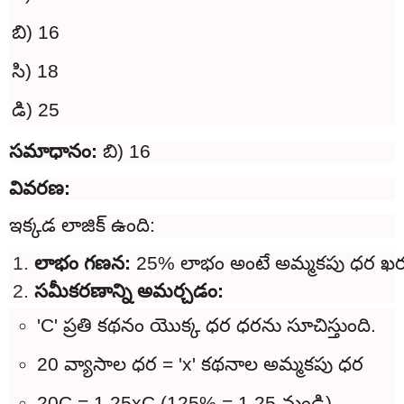
బి) 16
సి) 18
డి) 25
సమాధానం:
బి) 16
వివరణ:
ఇక్కడ లాజిక్ ఉంది:
లాభం గణన: 
25% లాభం అంటే అమ్మకపు ధర ఖర
సమీకరణాన్ని అమర్చడం:
'C' ప్రతి కథనం యొక్క ధర ధరను సూచిస్తుంది.
20 వ్యాసాల ధర = 'x' కథనాల అమ్మకపు ధర
20C = 1.25xC (125% = 1.25 నుండి)