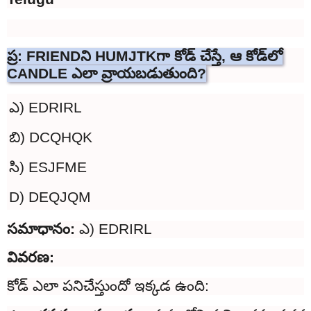
ప్ర: FRIENDని HUMJTKగా కోడ్ చేస్తే, ఆ కోడ్‌లో
CANDLE ఎలా వ్రాయబడుతుంది?
ఎ) EDRIRL
బి) DCQHQK
సి) ESJFME
D) DEQJQM
సమాధానం:
ఎ) EDRIRL
వివరణ:
కోడ్ ఎలా పనిచేస్తుందో ఇక్కడ ఉంది: