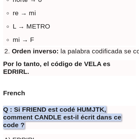
re → mi
L → METRO
mi → F
Orden inverso: 
la palabra codificada se c
Por lo tanto, el código de VELA es
EDRIRL.
French
Q : Si FRIEND est codé HUMJTK,
comment CANDLE est-il écrit dans ce
code ?