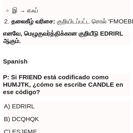
இ → எஃப்
தலைகீழ் வரிசை: 
குறியிடப்பட்ட சொல் 'FMOEBD
எனவே, மெழுகுவர்த்திக்கான குறியீடு EDRIRL
ஆகும்.
Spanish
P: Si FRIEND está codificado como
HUMJTK, ¿cómo se escribe CANDLE en
ese código?
A) EDRIRL
B) DCQHQK
C) ESJFME