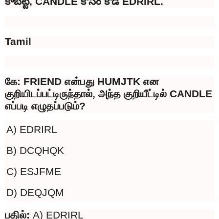
కాబట్టి, CANDLE కోసం కోడ్ EDRIRL.
Tamil
கே: FRIEND என்பது HUMJTK என
குறியிடப்பட்டிருந்தால், அந்த குறியீட்டில் CANDLE
எப்படி எழுதப்படும்?
A) EDRIRL
B) DCQHQK
C) ESJFME
D) DEQJQM
பதில்:
A) EDRIRL