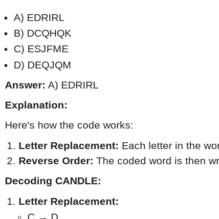
A) EDRIRL
B) DCQHQK
C) ESJFME
D) DEQJQM
Answer:
A) EDRIRL
Explanation:
Here's how the code works:
Letter Replacement:
 Each letter in the w
Reverse Order:
 The coded word is then wri
Decoding CANDLE:
Letter Replacement:
C → D