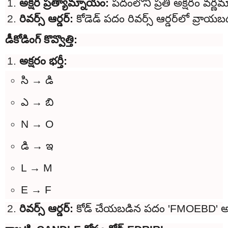
అక్షర ప్రత్యామ్నాయం: 
పదంలోని ప్రతి అక్షరం వర్ణమ
రివర్స్ ఆర్డర్: 
కోడెడ్ పదం రివర్స్ ఆర్డర
డీకోడింగ్ కొవ్వొత్తి:
అక్షరం భర్తీ:
సి → డి
ఎ → బి
N → O
డి → ఇ
L → M
E → F
రివర్స్ ఆర్డర్: 
కోడ్ చేయబడిన పదం 'FMOEBD' అవుత