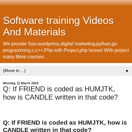
Software training Videos
And Materials
We provide Seo,wordpress,digital marketing,pythan,go
programming,c,c++,Php with Project,php laravel With project
many More courses .
▼
Monday, 11 March 2024
Q: If FRIEND is coded as HUMJTK,
how is CANDLE written in that code?
Q: If FRIEND is coded as HUMJTK, how is
CANDLE written in that code?