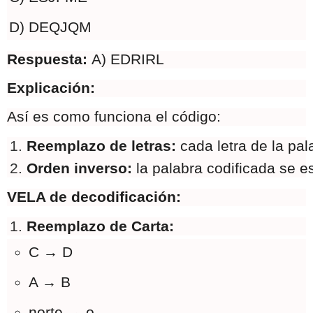
D) DEQJQM
Respuesta:
A) EDRIRL
Explicación:
Así es como funciona el código:
Reemplazo de letras: 
cada letra de la pal
Orden inverso: 
la palabra codificada se e
VELA de decodificación:
Reemplazo de Carta:
C → D
A → B
norte → o