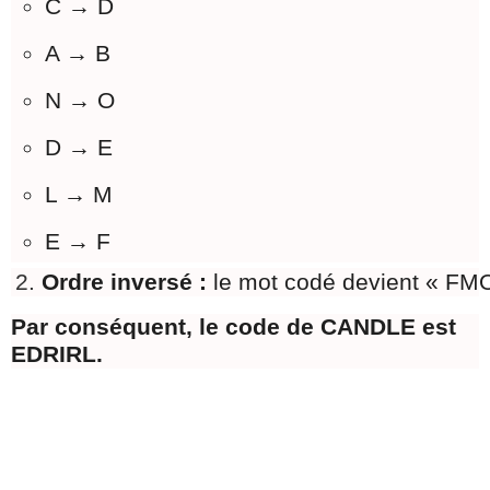
C → D
A → B
N → O
D → E
L → M
E → F
Ordre inversé : 
le mot codé devient « FMO
Par conséquent, le code de CANDLE est
EDRIRL.