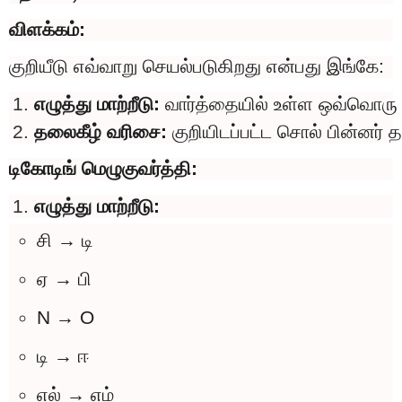
விளக்கம்:
குறியீடு எவ்வாறு செயல்படுகிறது என்பது இங்கே:
எழுத்து மாற்றீடு: 
வார்த்தையில் உள்ள ஒவ்வொரு எழ
தலைகீழ் வரிசை: 
குறியிடப்பட்ட சொல் பின்னர் 
டிகோடிங் மெழுகுவர்த்தி:
எழுத்து மாற்றீடு:
சி → டி
ஏ → பி
N → O
டி → ஈ
எல் → எம்