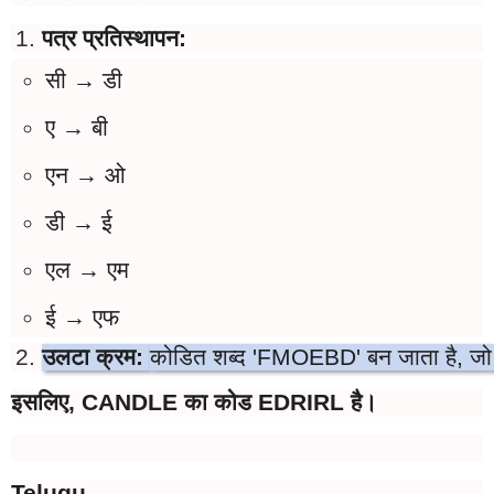
पत्र प्रतिस्थापन:
सी → डी
ए → बी
एन → ओ
डी → ई
एल → एम
ई → एफ
उलटा क्रम: 
कोडित शब्द 'FMOEBD' बन जाता है, जो 
इसलिए, CANDLE का कोड EDRIRL है।
Telugu